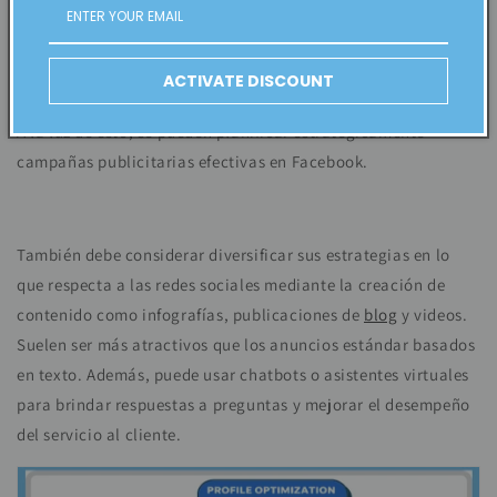
de publicidad en Facebook o Instagram Stories. Sin embargo,
al igual que con los anuncios de Google, debe pagar para que
los visitantes hagan clic en su página o sitio web, y el costo
ACTIVATE DISCOUNT
puede aumentar rápidamente con los anuncios de Facebook.
A la luz de esto, se pueden planificar estratégicamente
campañas publicitarias efectivas en Facebook.
También debe considerar diversificar sus estrategias en lo
que respecta a las redes sociales mediante la creación de
contenido como infografías,
publicaciones de
blog
y videos.
Suelen ser más atractivos que los anuncios estándar basados ​​
en texto. Además, puede usar chatbots o asistentes virtuales
para brindar respuestas a preguntas y mejorar el desempeño
del servicio al cliente.